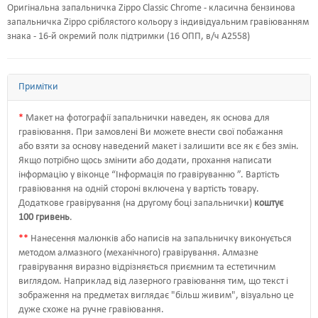
Оригінальна запальничка Zippo Classic Chrome - класична бензинова
запальничка Zippo сріблястого кольору з індивідуальним гравіюванням
знака - 16-й окремий полк підтримки (16 ОПП, в/ч А2558)
Примітки
*
Макет на фотографії запальнички наведен, як основа для
гравіювання. При замовлені Ви можете внести свої побажання
або взяти за основу наведений макет і залишити все як є без змін.
Якщо потрібно щось змінити або додати, прохання написати
інформацію у віконце “
Інформація по гравіруванню
”. Вартість
гравіювання на одній стороні включена у вартість товару.
Додаткове гравірування (на другому боці запальнички)
коштує
100 гривень
.
*
*
Нанесення малюнків або написів на запальничку виконується
методом алмазного (механічного) гравірування. Алмазне
гравірування виразно відрізняється приємним та естетичним
виглядом. Наприклад від лазерного гравіювання тим, що текст і
зображення на предметах виглядає "більш живим", візуально це
дуже схоже на ручне гравіювання.