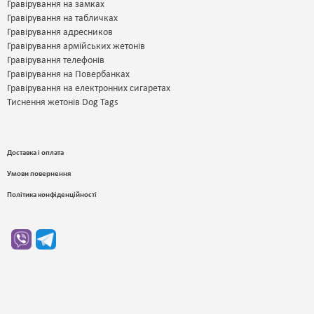
Гравірування на замках
Для справжніх фанатів якісних та довговічних аксесуарів. Тим, хто
Гравірування на табличках
колекціонує унікальні речі, аксесуари та вироби.
Гравірування адресников
Діловим та статусним людям, тим хто створює свій імідж лише з
Гравірування армійських жетонів
якісних та ексклюзивних речей.
Гравірування телефонів
Для відвідувачів нашої країни та туристів, які хочуть залишити на
Гравірування на Повербанках
пам'ять згадку про Україну.
Гравірування на електронних сигаретах
Для усіх людей, які просто цінують приємні емоції.
Тиснення жетонів Dog Tags
Доставка і оплата
Умови повернення
Політика конфіденційності