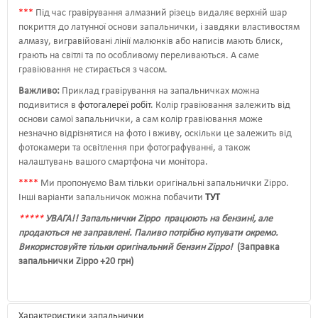
*
*
*
Під час гравірування алмазний різець видаляє верхній шар
покриття до латунної основи запальнички, і завдяки властивостям
алмазу, вигравійовані лінії малюнків або написів мають блиск,
грають на світлі та по особливому переливаються. А саме
гравіювання не стирається з часом.
Важливо:
Приклад гравірування на запальничках можна
подивитися в
фотогалереї робіт
. Колір гравіювання залежить від
основи самої запальнички, а сам колір гравіювання може
незначно відрізнятися на фото і вживу, оскільки це залежить від
фотокамери та освітлення при фотографуванні, а також
налаштувань вашого смартфона чи монітора.
*
*
*
*
Ми пропонуємо Вам тільки оригінальні запальнички Zippo.
Інші варіанти запальничок можна побачити
ТУТ
*
*
*
*
*
УВАГА!! Запальнички Zippo працюють на бензині, але
продаються не заправлені. Паливо потрібно купувати окремо.
Використовуйте тільки оригінальний бензин Zippo!
(Заправка
запальнички Zippo +20 грн)
Характеристики
запальнички