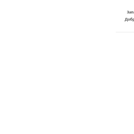
Зап
Добр