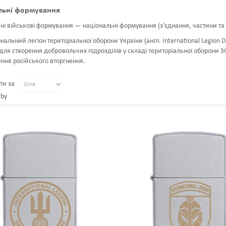
льні формування
ні військові формування — національні формування (з'єднання, частини та 
нальний легіон територіальної оборони України (англ. International Legion
 для створення добровольчих підрозділів у складі територіальної оборони З
ння російського вторгнення.
ти за