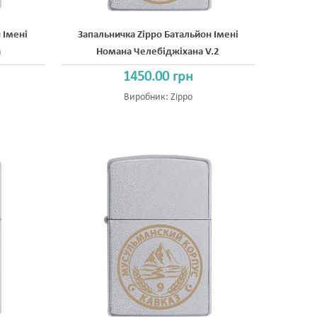
 Імені
Запальничка Zippo Батальйон Імені
а
Номана Челебіджіхана V.2
1450.00 грн
Виробник:
Zippo