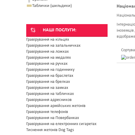
Таблички (шильдики)
Націона
Національ
Інтернаціо
НАШІ ПОСЛУГИ:
іноземців
відображе
Гравірування на кільцях
Гравірування на запальничках
Сортува
Гравірування на ложках
Гравірування на медалях
Гравірування на ручках
Гравірування на годиннику
Гравірування на браслетах
Гравірування на брелках
Гравірування на замках
Гравірування на табличках
Гравірування адресников
Гравірування армійських жетонів
Гравірування телефонів
Гравірування на Повербанках
Гравірування на електронних сигаретах
Тиснення жетонів Dog Tags