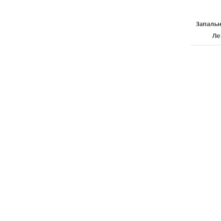
Запальн
Лег