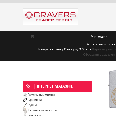
Мій кошик
Ваш кошик порожн
Товари у кошику
0
на суму
0.00 грн
Перейти у кош
Оформити замовлен
ІНТЕРНЕТ МАГАЗИН:
Армійські жетони
Браслети
Ручки
Запальнички Zippo
Брелоки