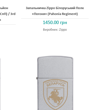
льйон
Запальничка Zippo Білоруський Полк
СпП) / 3rd
«Погоня» (Pahonia Regiment)
n
1450.00 грн
Виробник:
Zippo