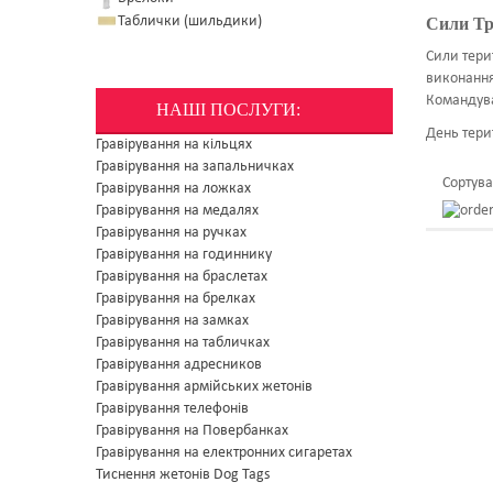
Таблички (шильдики)
Сили Т
Сили тери
виконання
Командува
НАШІ ПОСЛУГИ:
День тери
Гравірування на кільцях
Гравірування на запальничках
Сортува
Гравірування на ложках
Гравірування на медалях
Гравірування на ручках
Гравірування на годиннику
Гравірування на браслетах
Гравірування на брелках
Гравірування на замках
Гравірування на табличках
Гравірування адресников
Гравірування армійських жетонів
Гравірування телефонів
Гравірування на Повербанках
Гравірування на електронних сигаретах
Тиснення жетонів Dog Tags