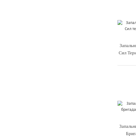
Запальн
Сил Тер
Запальн
Бриг