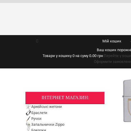
Мій кошик
Ваш кошик порожн
Товари у кошику
0
на суму
0.00 грн
Перейти у кош
Оформити замовлен
ІНТЕРНЕТ МАГАЗИН:
Армійські жетони
Браслети
Ручки
Запальнички Zippo
Брелоки