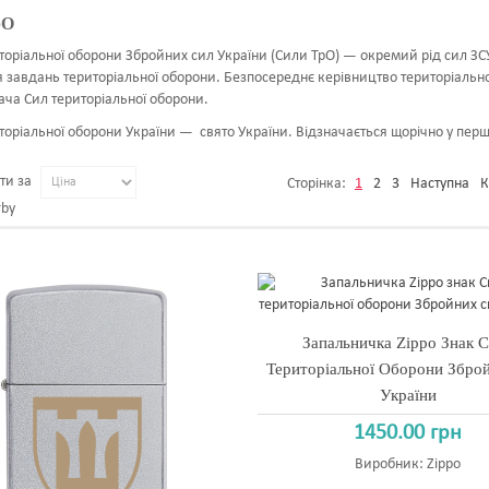
рО
торіальної оборони Збройних сил України (Сили ТрО) — окремий рід сил ЗСУ,
 завдань територіальної оборони. Безпосереднє керівництво територіаль
ча Сил територіальної оборони.
торіальної оборони України — свято України. Відзначається щорічно у пер
ти за
Сторінка:
1
2
3
Наступна
К
Запальничка Zippo Знак 
Територіальної Оборони Збро
України
1450.00 грн
Виробник:
Zippo