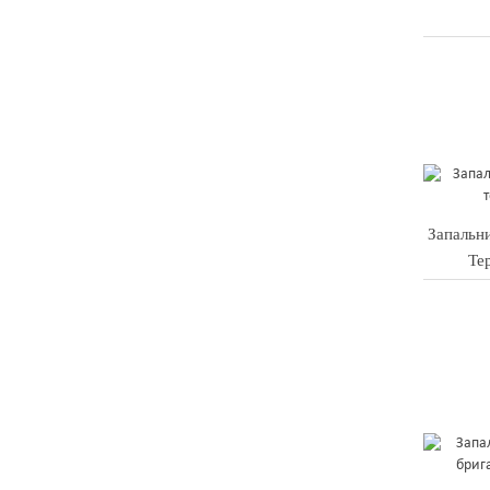
Запальн
Те