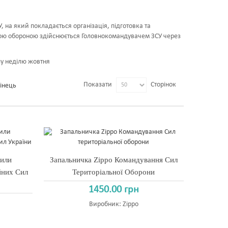
 на який покладається організація, підготовка та
ною обороною здійснюється Головнокомандувачем ЗСУ через
шу неділю жовтня
Показати
Сторінок
інець
Сили
Запальничка Zippo Командування Сил
йних Сил
Територіальної Оборони
1450.00 грн
Виробник:
Zippo