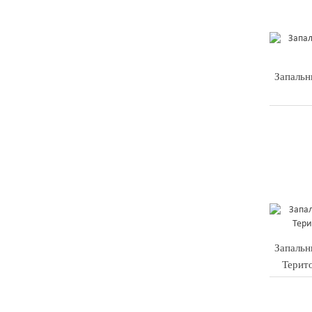
Запальн
Запальн
Терит