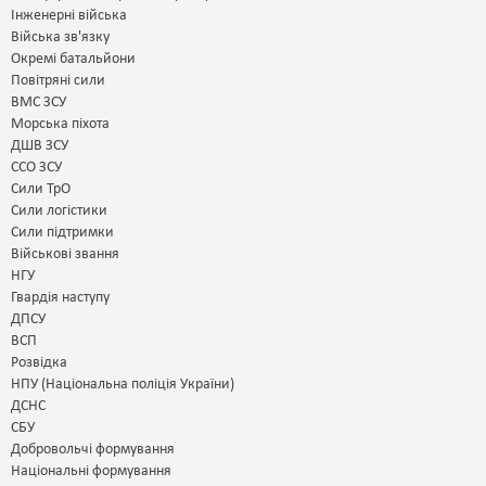
Інженерні війська
Війська зв'язку
Окремі батальйони
Повітряні сили
ВМС ЗСУ
Морська піхота
ДШВ ЗСУ
ССО ЗСУ
Сили ТрО
Сили логістики
Сили підтримки
Військові звання
НГУ
Гвардія наступу
ДПСУ
ВСП
Розвідка
НПУ (Національна поліція України)
ДСНС
СБУ
Добровольчі формування
Національні формування