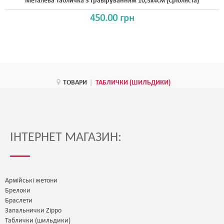
Металева Табличка З Гравіруванням 10,5x4см (срібляста)
450.00 грн
ТОВАРИ
|
ТАБЛИЧКИ (ШИЛЬДИКИ)
ІНТЕРНЕТ МАГАЗИН:
Армійські жетони
Брелоки
Браслети
Запальнички Zippo
Таблички (шильдики)