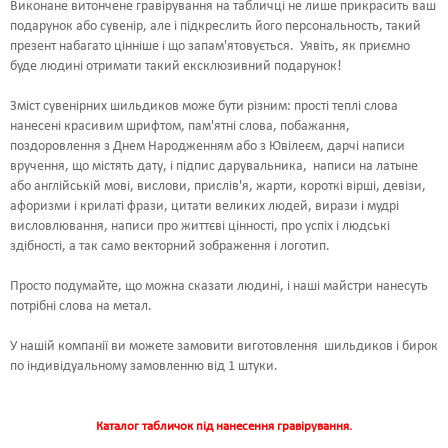
Виконане витончене гравірування на табличці не лише прикрасить ваш
подарунок або сувенір, але і підкреслить його персональность, такий
презент набагато цінніше і що запам'ятовується. Уявіть, як приємно
буде людині отримати такий ексклюзивний подарунок!
Зміст сувенірних шильдиков може бути різним: прості теплі слова
нанесені красивим шрифтом, пам'ятні слова, побажання,
поздоровлення з Днем Народженням або з Ювілеєм, дарчі написи
вручення, що містять дату, і підпис дарувальника, написи на латыне
або англійській мові, вислови, прислів'я, жарти, короткі вірші, девізи,
афоризми і крилаті фрази, цитати великих людей, вирази і мудрі
висловлювання, написи про життєві цінності, про успіх і людські
здібності, а так само векторний зображення і логотип.
Просто подумайте, що можна сказати людині, і наші майстри нанесуть
потрібні слова на метал.
У нашій компанії ви можете замовити виготовлення шильдиков і бирок
по індивідуальному замовленню від 1 штуки.
Каталог табличок під нанесення гравірування.