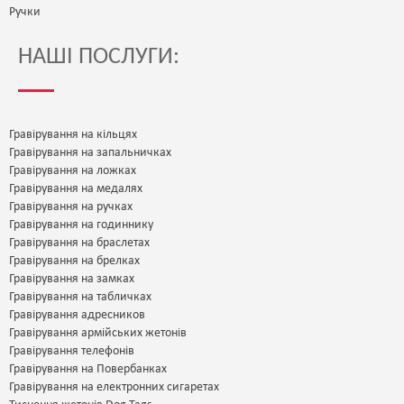
Ручки
НАШІ ПОСЛУГИ:
Гравірування на кільцях
Гравірування на запальничках
Гравірування на ложках
Гравірування на медалях
Гравірування на ручках
Гравірування на годиннику
Гравірування на браслетах
Гравірування на брелках
Гравірування на замках
Гравірування на табличках
Гравірування адресников
Гравірування армійських жетонів
Гравірування телефонів
Гравірування на Повербанках
Гравірування на електронних сигаретах