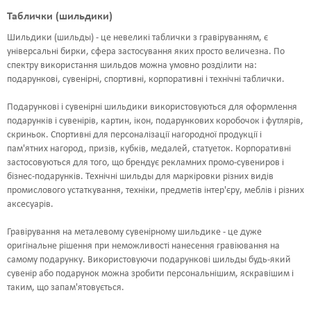
ШРИФТИ
Таблички (шильдики)
Шильдики (шильды) - це невеликі таблички з гравіруванням, є
НАПИСИ
універсальні бирки, сфера застосування яких просто величезна. По
спектру використання шильдов можна умовно розділити на:
КОНТАКТИ
подарункові, сувенірні, спортивні, корпоративні і технічні таблички.
Подарункові і сувенірні шильдики використовуються для оформлення
подарунків і сувенірів, картин, ікон, подарункових коробочок і футлярів,
скриньок. Спортивні для персоналізації нагородної продукції і
пам'ятних нагород, призів, кубків, медалей, статуеток. Корпоративні
застосовуються для того, що брендує рекламних промо-сувениров і
бізнес-подарунків. Технічні шильды для маркіровки різних видів
промислового устаткування, техніки, предметів інтер'єру, меблів і різних
аксесуарів.
Гравірування на металевому сувенірному шильдике - це дуже
оригінальне рішення при неможливості нанесення гравіювання на
самому подарунку. Використовуючи подарункові шильды будь-який
сувенір або подарунок можна зробити персональнішим, яскравішим і
таким, що запам'ятовується.