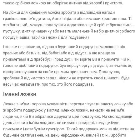
такою срібною ложкою ви оберігає дитину від хвороб і пристріту.
На ложці для хрещення можна зробити з відповідної нагоди
гравіювання: ім'я дитини, його ініціали або символи християнства. Ті
хто багатший, можуть подарувати додатково ще й срібне брязкальце-
пустушку, дитячу чашечку або навіть маленький набір дитячої срібного
посуду (чашка, тарілка і ложка для годування)
І зовсім не важливо, від кого буде такий подарунок малюкові: від
хресних або батьків, від бабусі або від дідуся, а ще краще за
прикметами від прабабусі і прадідусі. Чи вірите Ви в прикмети, чи ні,
головне щоб такий подарунок був першу чергу від душі і, звичайно ж,
використовувався за своїм прямим призначенням. Подарунок,
зроблений від чистого серця, ніколи не втратить своєї цінності і буде
весь час нагадувати про тих, хто його подарував.
Іменні ложки
Ложка з ім'ям - хороша можливість персоналізувати власну ложку або
ж зробити подарунок у вигляді іменної ложки, нанести на неї ім'я
людини, якій Ви зібралися дарувати цей подарунок. На сьогоднішній
день ложки з ім'ям людини, не сильно поширені, тому це буде
приємним і незабутнім сувеніром. Такий подарунок можна піднести на
будь-яке святкування, на день народження, ювілей і т.ін.. Зробити