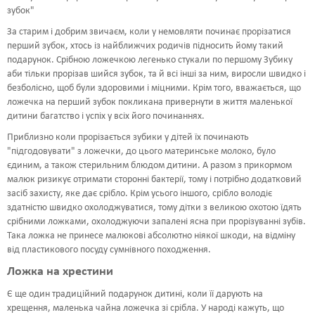
зубок"
За старим і добрим звичаєм, коли у немовляти починає прорізатися
перший зубок, хтось із найближчих родичів підносить йому такий
подарунок. Срібною ложечкою легенько стукали по першому Зубику
аби тільки прорізав шийся зубок, та й всі інші за ним, виросли швидко і
безболісно, щоб були здоровими і міцними. Крім того, вважається, що
ложечка на перший зубок покликана привернути в життя маленької
дитини багатство і успіх у всіх його починаннях.
Приблизно коли прорізається зубики у дітей їх починають
"підгодовувати" з ложечки, до цього материнське молоко, було
єдиним, а також стерильним блюдом дитини. А разом з прикормом
малюк ризикує отримати сторонні бактерії, тому і потрібно додатковий
засіб захисту, яке дає срібло. Крім усього іншого, срібло володіє
здатністю швидко охолоджуватися, тому дітки з великою охотою їдять
срібними ложками, охолоджуючи запалені ясна при прорізуванні зубів.
Така ложка не принесе малюкові абсолютно ніякої шкоди, на відміну
від пластикового посуду сумнівного походження.
Ложка на хрестини
Є ще один традиційний подарунок дитині, коли її дарують на
хрещення, маленька чайна ложечка зі срібла. У народі кажуть, що