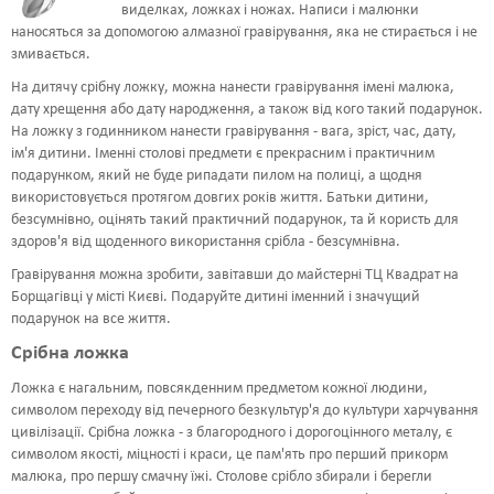
виделках, ложках і ножах. Написи і малюнки
ШРИФТИ
наносяться за допомогою алмазної гравірування, яка не стирається і не
змивається.
НАПИСИ
На дитячу срібну ложку, можна нанести гравірування імені малюка,
дату хрещення або дату народження, а також від кого такий подарунок.
КОНТАКТИ
На ложку з годинником нанести гравірування - вага, зріст, час, дату,
ім'я дитини. Іменні столові предмети є прекрасним і практичним
подарунком, який не буде рипадати пилом на полиці, а щодня
використовується протягом довгих років життя. Батьки дитини,
безсумнівно, оцінять такий практичний подарунок, та й користь для
здоров'я від щоденного використання срібла - безсумнівна.
Гравірування можна зробити, завітавши до майстерні ТЦ Квадрат на
Борщагівці у місті Києві. Подаруйте дитині іменний і значущий
подарунок на все життя.
Срібна ложка
Ложка є нагальним, повсякденним предметом кожної людини,
символом переходу від печерного безкультур'я до культури харчування
цивілізації. Срібна ложка - з благородного і дорогоцінного металу, є
символом якості, міцності і краси, це пам'ять про перший прикорм
малюка, про першу смачну їжі. Столове срібло збирали і берегли