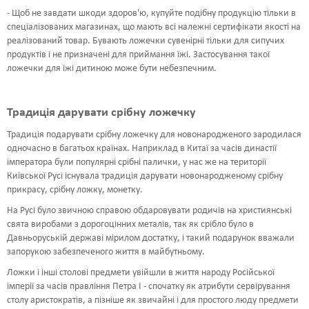
- Щоб не завдати шкоди здоров'ю, купуйте подібну продукцію тільки в
спеціалізованих магазинах, що мають всі належні сертифікати якості на
реалізований товар. Бувають ложечки сувенірні тільки для сипучих
продуктів і не призначені для приймання їжі. Застосування такої
ложечки для їжі дитиною може бути небезпечним.
Традиція дарувати срібну ложечку
Традиція подарувати срібну ложечку для новонародженого зародилася
одночасно в багатьох країнах. Наприклад в Китаї за часів династії
імператора були популярні срібні палички, у нас же на території
Київської Русі існувала традиція дарувати новонародженому срібну
прикрасу, срібну ложку, монетку.
На Русі було звичною справою обдаровувати родичів на християнські
свята виробами з дорогоцінних металів, так як срібло було в
Давньоруській державі мірилом достатку, і такий подарунок вважали
запорукою забезпеченого життя в майбутньому.
Ложки і інші столові предмети увійшли в життя народу Російської
імперії за часів правління Петра I - спочатку як атрибути сервірування
столу аристократів, а пізніше як звичайні і для простого люду предмети