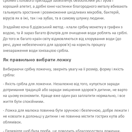
срібних столового приладдя забезпечує безболісний ріст зубів і
хороший апетит, а дрібні іонні частинки благородного металу вбивають
гальмують зростання і розмноження шкідливих мікробів, бактерій,
вірусів як в їжі, так і на зубах, та в самому шлунку людини.
Згадаймо хоча б дідівський метод - клали срібну монетку в графин з
водою, та й зараз багато фільтрів для очищення води роблять на сріблі.
До того ж багато країн світу відмовляються від хлорування води (до
речі, дуже небезпечного для здоров'я) на користь процесу
знезараження води іонізацією срібла.
Як правильно вибрати ложку
Вибираючи срібну ложечку, зверніть увагу на її розмір, форму і якість
срібла:
- Якість срібла для ложечки. Незалежно від того, купується заради
дотримання традицій або заради зміцнення здоров'я дитини, не варто
на цьому економити. Краще вже один раз заплатити нормально, і все
життя бути спокійними.
- Ложка для малюка повинна бути зручною і безпечною, добре лежати і
не ковзати в долоньці у дитини і не повинна містити гострих кутів або
облямівок.
- Перевірте щоб була проба, це доводить «благородство» ложечки,