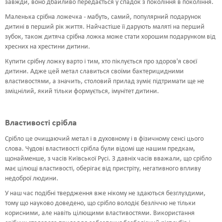
завжди, воно дбайливо передається у спадок з покоління в покоління.
Маленька срібна ложечка - мабуть, самий, популярний подарунок
дитині в перший рік життя. Найчастіше її дарують маляті на перший
зубок, також дитяча срібна ложка може стати хорошим подарунком від
хресних на хрестини дитини.
Купити срібну ложку варто і тим, хто піклується про здоров'я своєї
дитини. Адже цей метал славиться своїми бактерицидними
властивостями, а значить, столовий прилад зуміє підтримати ще не
зміцнілий, який тільки формується, імунітет дитини.
Властивості срібла
Срібло це очищаючий метал і в духовному і в фізичному сенсі цього
слова. Чудові властивості срібла були відомі ще нашим предкам,
щонайменше, з часів Київської Русі. З давніх часів вважали, що срібло
має цілющі властивості, оберігає від пристріту, негативного впливу
недоброї людини.
У наш час подібні твердження вже нікому не здаються безглуздими,
тому що науково доведено, що срібло володіє безліччю не тільки
корисними, але навіть цілющими властивостями. Використання