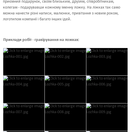
приємний подарунок, своїм близьким, друзям, співробітникам,
колегам - подарувавши кожному іменну ложку. На ліжках так само
можна нанести різні написи, малюнки, привітання з новим роком,
логотипом компанії і багато інших ідей.
Приклади робіт - гравірування на ложках: