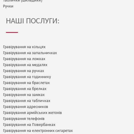
Таблички (шильдики)
Ручки
НАШІ ПОСЛУГИ:
Гравірування на кільцях
Гравірування на запальничках
Гравірування на ложках
Гравірування на медалях
Гравірування на ручках
Гравірування на годиннику
Гравірування на браслетах
Гравірування на брелках
Гравірування на замках
Гравірування на табличках
Гравірування адресников
Гравірування армійських жетонів
Гравірування телефонів
Гравірування на Повербанках
Гравірування на електронних сигаретах