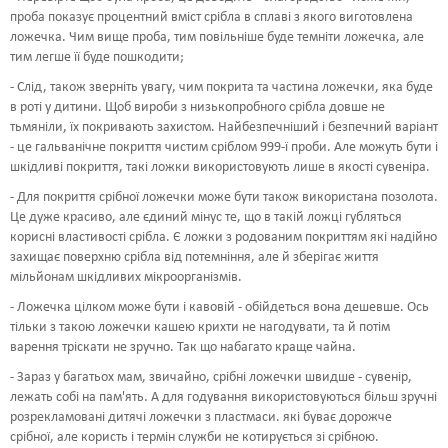
проба показує процентний вміст срібла в сплаві з якого виготовлена
ложечка. Чим вище проба, тим повільніше буде темніти ложечка, але
тим легше її буде пошкодити;
- Слід, також зверніть увагу, чим покрита та частина ложечки, яка буде
в роті у дитини. Щоб вироби з низькопробного срібла довше не
тьмяніли, їх покривають захистом. Найбезпечніший і безпечний варіант
- це гальванічне покриття чистим сріблом 999-ї проби. Але можуть бути і
шкідливі покриття, такі ложки використовують лише в якості сувеніра.
- Для покриття срібної ложечки може бути також використана позолота.
Це дуже красиво, але єдиний мінус те, що в такій ложці губляться
корисні властивості срібла. Є ложки з родованим покриттям які надійно
захищає поверхню срібла від потемніння, але й зберігає життя
мільйонам шкідливих мікроорганізмів.
- Ложечка цілком може бути і кавовій - обійдеться вона дешевше. Ось
тільки з такою ложечки кашею крихти не нагодувати, та й потім
варення тріскати не зручно. Так що набагато краще чайна.
- Зараз у багатьох мам, звичайно, срібні ложечки швидше - сувенір,
лежать собі на пам'ять. А для годування використовуються більш зручні
розрекламовані дитячі ложечки з пластмаси. які буває дорожче
срібної, але користь і термін служби не котирується зі срібною.