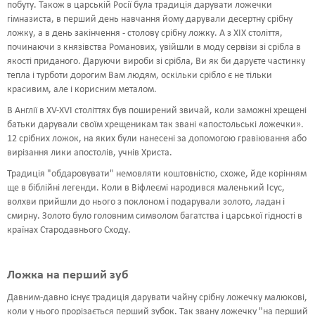
побуту. Також в царській Росії була традиція дарувати ложечки
гімназиста, в перший день навчання йому дарували десертну срібну
ложку, а в день закінчення - столову срібну ложку. А з XIX століття,
починаючи з князівства Романових, увійшли в моду сервізи зі срібла в
якості приданого. Даруючи вироби зі срібла, Ви як би даруєте частинку
тепла і турботи дорогим Вам людям, оскільки срібло є не тільки
красивим, але і корисним металом.
В Англії в XV-XVI століттях був поширений звичай, коли заможні хрещені
батьки дарували своїм хрещеникам так звані «апостольські ложечки».
12 срібних ложок, на яких були нанесені за допомогою гравіювання або
вирізання лики апостолів, учнів Христа.
Традиція "обдаровувати" немовляти коштовністю, схоже, йде корінням
ще в біблійні легенди. Коли в Віфлеємі народився маленький Ісус,
волхви прийшли до нього з поклоном і подарували золото, ладан і
смирну. Золото було головним символом багатства і царської гідності в
країнах Стародавнього Сходу.
Ложка на перший зуб
Давним-давно існує традиція дарувати чайну срібну ложечку малюкові,
коли у нього прорізається перший зубок. Так звану ложечку "на перший