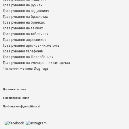
Гравірування на ручках
Гравірування на годиннику
Гравірування на браслетах
Гравірування на брелках
Гравірування на замках
Гравірування на табличках
Гравірування адресников
Гравірування армійських жетонів
Гравірування телефонів
Гравірування на Повербанках
Гравірування на електронних сигаретах
Тиснення жетонів Dog Tags
Доставка і оплата
Умови повернення
Політика конфіденційності