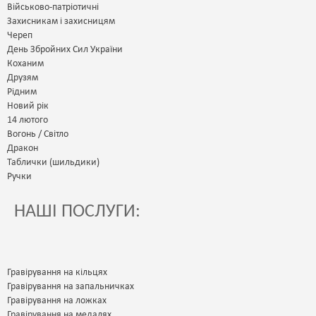
Військово-патріотичні
Захисникам і захисницям
Череп
День Збройних Сил України
Коханим
Друзям
Рідним
Новий рік
14 лютого
Вогонь / Світло
Дракон
Таблички (шильдики)
Ручки
НАШІ ПОСЛУГИ:
Гравірування на кільцях
Гравірування на запальничках
Гравірування на ложках
Гравірування на медалях