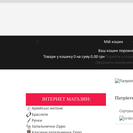
Мій кошик
Ваш кошик порожн
Товари у кошику
0
на суму
0.00 грн
Перейти у кош
Оформити замовлен
Патріот
ІНТЕРНЕТ МАГАЗИН:
Армійські жетони
Сортува
Браслети
Ручки
Запальнички Zippo
Класичні запальнички Zippo