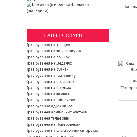
Таблички
Запаль
(шильдики)
НАШІ ПОСЛУГИ:
Гравірування на кільцях
Гравірування на запальничках
Гравірування на ложках
Гравірування на медалях
Гравірування на ручках
Гравірування на годиннику
Зап
Гравірування на браслетах
Поборет
Гравірування на брелках
Гравірування на замках
Гравірування на табличках
Гравірування адресников
Гравірування армійських жетонів
Гравірування телефонів
Гравірування на Повербанках
Гравірування на електронних сигаретах
Тиснення жетонів Dog Tags