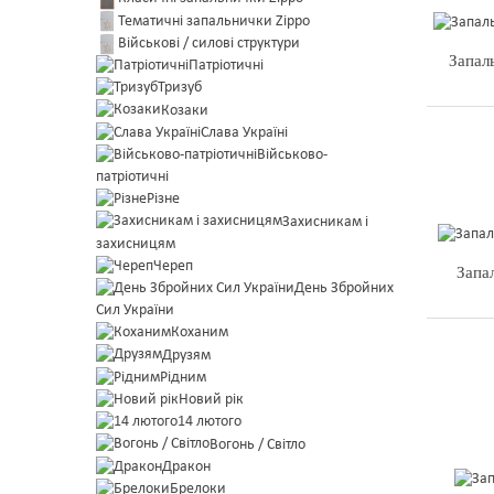
Тематичні запальнички Zippo
Військові / силові структури
Запал
Патріотичні
Тризуб
Козаки
Слава Україні
Військово-
патріотичні
Різне
Захисникам і
захисницям
Череп
Запа
День Збройних
Сил України
Коханим
Друзям
Рідним
Новий рік
14 лютого
Вогонь / Світло
Дракон
Брелоки