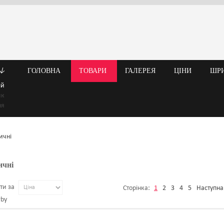
↓
ГОЛОВНА
ТОВАРИ
ГАЛЕРЕЯ
ЦІНИ
ШР
ій
ик
ня
ичні
ти за
Сторінка:
1
2
3
4
5
Наступна