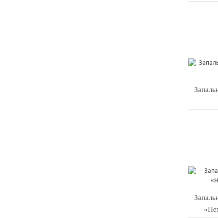
Запальн
Запаль
«Не