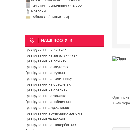
Тематичні запальнички Zippo
Брелоки
Таблички (шильдики)
НАШІ ПОСЛУГИ:
Гравірування на кільцях
Гравірування на запальничках
Гравірування на ложках
Гравірування на медалях
Гравірування на ручках
Гравірування на годиннику
Гравірування на браслетах
Гравірування на брелках
Гравірування на замках
Оригіналь
Гравірування на табличках
25-та окр
Гравірування адресников
Гравірування армійських жетонів
Гравірування телефонів
Гравірування на Повербанках