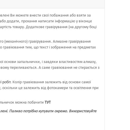
влені Ви можете внести свої побажання або взяти за
 або додати, прохання написати інформацію у віконце
вартість товару. Додаткове гравірування (на другому боці
о (механічного) гравірування. Алмазне гравірування
о гравіювання тим, що текст і зображення на предметах
ої основи запальнички, і завдяки властивостям алмазу,
бливому переливаються. А саме гравіювання не стирається з
 робіт
. Колір гравіювання залежить від основи самої
, оскільки це залежить від фотокамери та освітлення при
пальничок можна побачити
ТУТ
лені. Паливо потрібно купувати окремо. Використовуйте