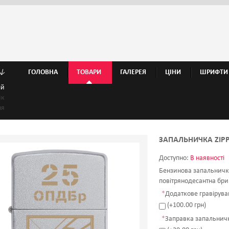
↓
ГОЛОВНА
ТОВАРИ
ГАЛЕРЕЯ
ЦІНИ
ШРИФТИ
ій
ик
ня
ЗАПАЛЬНИЧКА ZIP
Доступно:
В наявності
Бензинова запальничка
повітрянодесантна бри
*
Додаткове гравіруван
(+100.00 грн)
*
Заправка запальничк