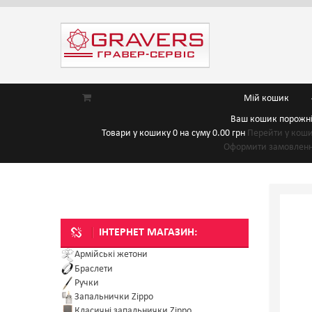
Мій кошик
Ваш кошик порожн
Товари у кошику
0
на суму
0.00 грн
Перейти у кош
Оформити замовлен
ІНТЕРНЕТ МАГАЗИН:
Армійські жетони
Браслети
Ручки
Запальнички Zippo
Класичні запальнички Zippo