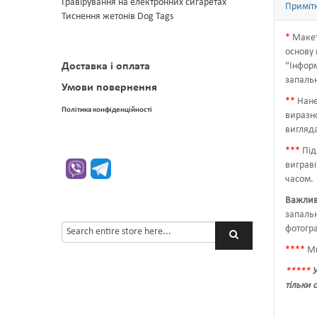
Гравірування на електронних сигаретах
Приміт
Тиснення жетонів Dog Tags
*
Макет
основу 
Доставка і оплата
“
Інформ
запаль
Умови повернення
*
*
Нане
Політика конфіденційності
виразно
вигляда
*
*
*
Під
виграві
часом.
Важлив
запальн
фотогра
*
*
*
*
Ми
*
*
*
*
*
У
тільки 