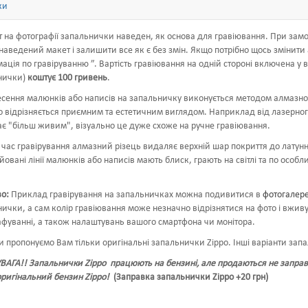
ки
 на фотографії запальнички наведен, як основа для гравіювання. При замо
наведений макет і залишити все як є без змін. Якщо потрібно щось змінити
ація по гравіруванню
”. Вартість гравіювання на одній стороні включена у 
нички)
коштує 100 гривень
.
сення малюнків або написів на запальничку виконується методом алмазног
 відрізняється приємним та естетичним виглядом. Наприклад від лазерног
є "більш живим", візуально це дуже схоже на ручне гравіювання.
 час гравірування алмазний різець видаляє верхній шар покриття до латунн
йовані лінії малюнків або написів мають блиск, грають на світлі та по осо
о:
Приклад гравірування на запальничках можна подивитися в
фотогалереї
ички, а сам колір гравіювання може незначно відрізнятися на фото і вживу
фуванні, а також налаштувань вашого смартфона чи монітора.
 пропонуємо Вам тільки оригінальні запальнички Zippo. Інші варіанти за
ВАГА!! Запальнички Zippo працюють на бензині, але продаються не заправ
оригінальний бензин Zippo!
(Заправка запальнички Zippo +20 грн)