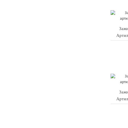
Зажи
Артил
Зажи
Артил