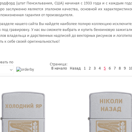
рэдфорд (штат Пенсильвания, США) начиная с 1933 года и с каждым год
ppo заслуженно является эталоном качества, основной их характеристик
 пожизненная гарантия от производителя.
разделе нашего сайта Вы найдете наиболее полную коллекцию исключите
 под гравировку. У нас вы сможете выбрать и купить бензиновую зажигалку
лов владельца и дарственных надписей до векторных рисунков и логотипо
ть к себе своей оригинальностью!
вать по
Страница:
В начало
Назад
1
2
3
4
5
6
7
8
9
1