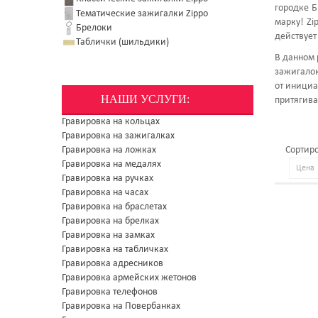
городке Б
Тематические зажигалки Zippo
марку! Zi
Брелоки
действует
Таблички (шильдики)
В данном 
зажигалок
от инициа
НАШИ УСЛУГИ:
притягива
Гравировка на кольцах
Гравировка на зажигалках
Гравировка на ложках
Сортиро
Гравировка на медалях
Гравировка на ручках
Гравировка на часах
Гравировка на браслетах
Гравировка на брелках
Гравировка на замках
Гравировка на табличках
Гравировка адресников
Гравировка армейских жетонов
Гравировка телефонов
Гравировка на Повербанках