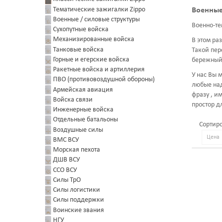
Тематические зажигалки Zippo
Военные
Военные / силовые структуры
Военно-те
Сухопутные войска
Механизированные войска
В этом ра
Танковые войска
Такой пер
Горные и егерские войска
бережный 
Ракетные войска и артиллерия
У нас Вы 
ПВО (противовоздушной обороны)
любые над
Армейская авиация
фразу
, и
Войска связи
простор д
Инженерные войска
Отдельные батальоны
Сортиро
Воздушные силы
ВМС ВСУ
Морская пехота
ДШВ ВСУ
ССО ВСУ
Силы ТрО
Силы логистики
Силы поддержки
Воинские звания
НГУ