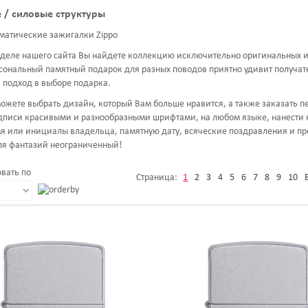
 / силовые структуры
матические зажигалки Zippo
зделе нашего сайта Вы найдете коллекцию исключительно оригинальных 
сональный памятный подарок для разных поводов приятно удивит получат
подход в выборе подарка.
можете выбрать дизайн, который Вам больше нравится, а также заказать п
писи красивыми и разнообразными шрифтами, на любом языке, нанести к
мя или инициалы владельца, памятную дату, всяческие поздравления и пр
ля фантазий неограниченный!
вать по
Страница:
1
2
3
4
5
6
7
8
9
10