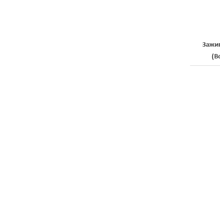
Зажи
(В