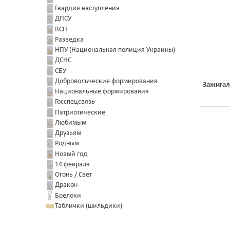
Гвардия наступления
ДПСУ
ВСП
Разведка
НПУ (Национальная полиция Украины)
ДСНС
СБУ
Добровольческие формирования
Зажигал
Национальные формирования
Госспецсвязь
Патриотические
Любимым
Друзьям
Родным
Новый год
14 февраля
Огонь / Свет
Дракон
Брелоки
Таблички (шильдики)