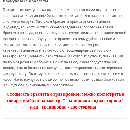
Каучуковые браслеты
ШРИФТЫ
Браслеты из каучука с металлическими пластинками под нанесение
гравировки. Каучуковые браслеты очень удобны в носке и элегантно
НАДПИСИ
смотрятся на руке. Стильные браслеты ярко характеризующие
индивидуальность и стиль своего владельца, последнее время
КОНТАКТЫ
браслеты из каучука стали популярны среди молодежи, а также людей
среднего возраста. Каучуковые браслеты очень удобны в носке и
элегантно смотрятся на руке. Каучуки - это эластомеры,
характеризующиеся эластичностью, водонепроницаемостью и
электроизоляционными свойствами, из которых путём вулканизации
получают резины и эбониты. Единственное, о чем следует помнить,
решив, куплю браслет из каучука, - такое украшение плохо переносит
соленую воду. Поэтому находясь на отдыхе, не стоит заходить с ним в
море. Часто каучуковые ошибочно называют резиновыми браслетами
или путают с силиконовыми браслетами.
Стоимость браслета с гравировкой можно посмотреть в
товаре, выбрав параметр "гравировка - одна сторона"
или "гравировка - две стороны"