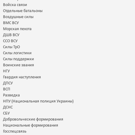
Войска связи
Отдельные батальоны
Воздушные силы
ВМС ВСУ
Морская пехота
ДШВ ВСУ
ССО ВСУ
Силы ТрО
Силы логистики
Силы поддержки
Воинские звания
НГУ
Гвардия наступления
ДПСУ
ВСП
Разведка
НПУ (Национальная полиция Украины)
ДСНС
СБУ
Добровольческие формирования
Национальные формирования
Госспецсвязь