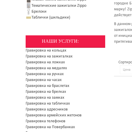
городке Б
Тематические зажигалки Zippo
марку! Zi
Брелоки
действует
Таблички (шильдики)
В данном 
зажигалок
от инициа
НАШИ УСЛУГИ:
притягива
Гравировка на кольцах
Гравировка на зажигалках
Гравировка на ложках
Сортиро
Гравировка на медалях
Гравировка на ручках
Гравировка на часах
Гравировка на браслетах
Гравировка на брелках
Гравировка на замках
Гравировка на табличках
Гравировка адресников
Гравировка армейских жетонов
Гравировка телефонов
Гравировка на Повербанках