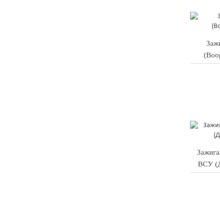
Заж
(Воо
Зажига
ВСУ (