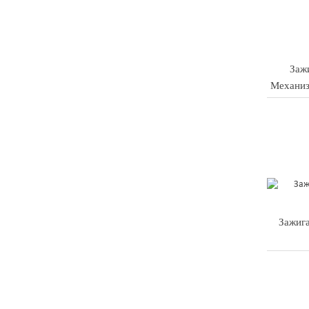
Заж
Механиз
Зажига