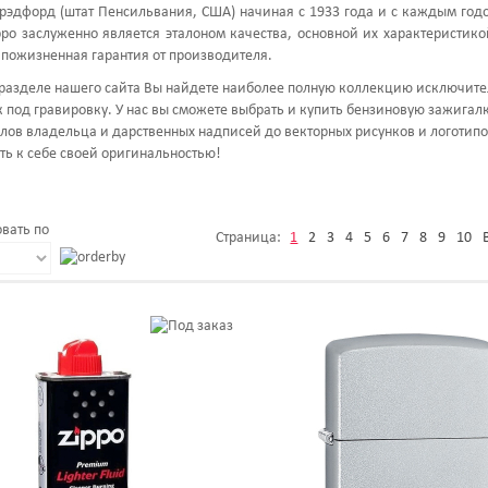
рэдфорд (штат Пенсильвания, США) начиная с 1933 года и с каждым год
ppo заслуженно является эталоном качества, основной их характеристик
 пожизненная гарантия от производителя.
разделе нашего сайта Вы найдете наиболее полную коллекцию исключите
 под гравировку. У нас вы сможете выбрать и купить бензиновую зажигалку
лов владельца и дарственных надписей до векторных рисунков и логотипо
ть к себе своей оригинальностью!
вать по
Страница:
1
2
3
4
5
6
7
8
9
10