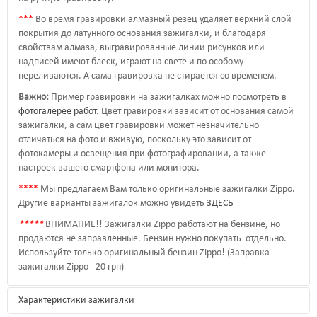
*
*
*
Во время гравировки алмазный резец удаляет верхний слой
покрытия до латунного основания зажигалки, и благодаря
свойствам алмаза, выгравированные линии рисунков или
надписей имеют блеск, играют на свете и по особому
переливаются. А сама гравировка не стирается со временем.
Важно:
Пример гравировки на зажигалках можно посмотреть в
фотогалерее работ
. Цвет гравировки зависит от основания самой
зажигалки, а сам цвет гравировки может незначительно
отличаться на фото и вживую, поскольку это зависит от
фотокамеры и освещения при фотографировании, а также
настроек вашего смартфона или монитора.
*
*
*
*
Мы предлагаем Вам только оригинальные зажигалки Zippo.
Другие варианты зажигалок можно увидеть
ЗДЕСЬ
*
*
*
*
*
ВНИМАНИЕ!! Зажигалки Zippo работают на бензине, но
продаются не заправленные. Бензин нужно покупать отдельно.
Используйте только оригинальный бензин Zippo! (Заправка
зажигалки Zippo +20 грн)
Характеристики зажигалки