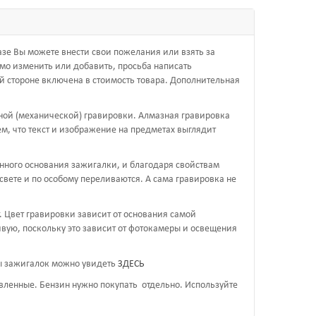
зе Вы можете внести свои пожелания или взять за
имо изменить или добавить, просьба написать
ой стороне включена в стоимость товара. Дополнительная
ной (механической) гравировки. Алмазная гравировка
м, что текст и изображение на предметах выглядит
нного основания зажигалки, и благодаря свойствам
вете и по особому переливаются. А сама гравировка не
. Цвет гравировки зависит от основания самой
ивую, поскольку это зависит от фотокамеры и освещения
ы зажигалок можно увидеть
ЗДЕСЬ
вленные. Бензин нужно покупать отдельно. Используйте