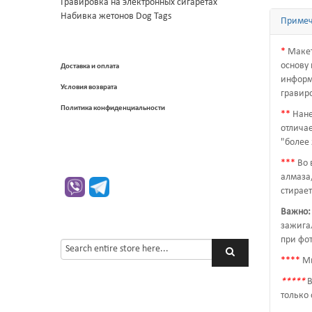
Гравировка на электронных сигаретах
Набивка жетонов Dog Tags
Приме
*
Макет
основу 
Доставка и оплата
информ
Условия возврата
гравиро
Политика конфиденциальности
*
*
Нане
отличае
"более 
*
*
*
Во 
алмаза
стирает
Важно:
зажигал
при фо
*
*
*
*
Мы
*
*
*
*
*
В
только 