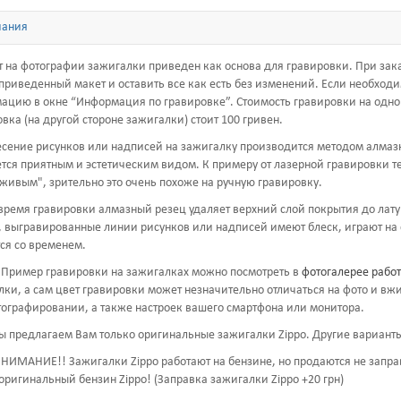
чания
 на фотографии зажигалки приведен как основа для гравировки. При зака
приведенный макет и оставить все как есть без изменений. Если необход
ацию в окне “
Информация по гравировке
”. Стоимость гравировки на одн
вка (на другой стороне зажигалки) стоит 100 гривен.
сение рисунков или надписей на зажигалку производится методом алмаз
тся приятным и эстетическим видом. К примеру от лазерной гравировки те
живым", зрительно это очень похоже на ручную гравировку.
время гравировки алмазный резец удаляет верхний слой покрытия до лату
, выгравированные линии рисунков или надписей имеют блеск, играют на с
ся со временем.
Пример гравировки на зажигалках можно посмотреть в
фотогалерее работ
ки, а сам цвет гравировки может незначительно отличаться на фото и вж
тографировании, а также настроек вашего смартфона или монитора.
 предлагаем Вам только оригинальные зажигалки Zippo. Другие вариант
НИМАНИЕ!! Зажигалки Zippo работают на бензине, но продаются не запра
оригинальный бензин Zippo! (Заправка зажигалки Zippo +20 грн)