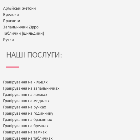
Армійські жетони
Брелоки
Браслети
Запальнички Zippo
Таблички (шильдики)
Ручки
НАШІ ПОСЛУГИ:
Гравірування на кільцях
Гравірування на запальничках
Гравірування на ложках
Гравірування на медалях
Гравірування на ручках
Гравірування на годиннику
Гравірування на браслетах
Гравірування на брелках
Гравірування на замках
Гравірування на табличках